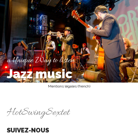
a Unique Way to listen
Jazz music
Mentions légales (french)
HotSwingSextet
SUIVEZ-NOUS